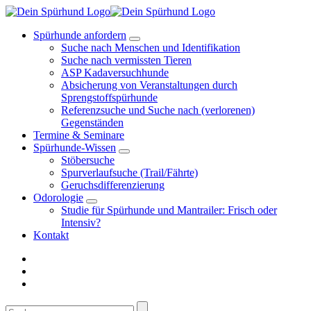
Springe
zum
Spürhunde anfordern
Inhalt
Suche nach Menschen und Identifikation
Suche nach vermissten Tieren
ASP Kadaversuchhunde
Absicherung von Veranstaltungen durch
Sprengstoffspürhunde
Referenzsuche und Suche nach (verlorenen)
Gegenständen
Termine & Seminare
Spürhunde-Wissen
Stöbersuche
Spurverlaufsuche (Trail/Fährte)
Geruchsdifferenzierung
Odorologie
Studie für Spürhunde und Mantrailer: Frisch oder
Intensiv?
Kontakt